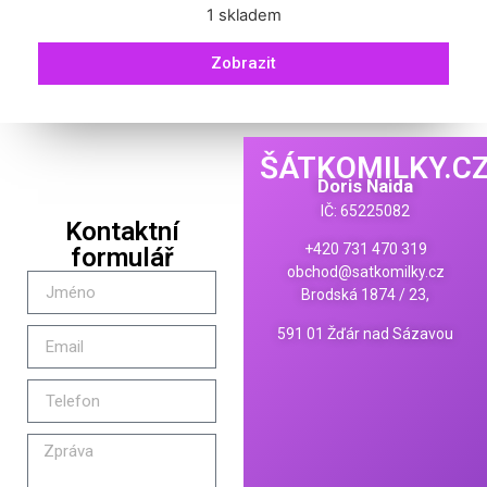
1 skladem
Zobrazit
ŠÁTKOMILKY.C
Doris Naida
IČ: 65225082
Kontaktní
+420 731 470 319
formulář
obchod@satkomilky.cz
Brodská 1874 / 23,
591 01 Žďár nad Sázavou