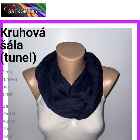
Kruhová
šála
(tunel)
Menší
kruhová
šála
(tunel)
Lze
omotat
dvakrát
nebo
třikrát.