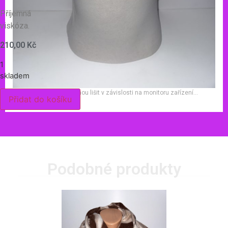
Příjemná
viskóza.
210,00
Kč
1
skladem
Barevné odstíny se mohou lišit v závislosti na monitoru zařízení…
Přidat do košíku
Podobné produkty