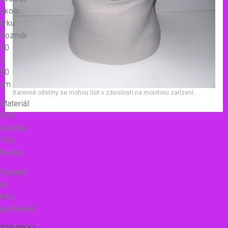
okolo
krku
Rozměr
90
X
80
cm
Barevné odstíny se mohou lišit v závislosti na monitoru zařízení…
Materiál:
90%
viskóza
10%
bavlna
Vypadá
na
krku
perfektně!