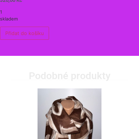
320,00
Kč
1
skladem
Přidat do košíku
Podobné produkty