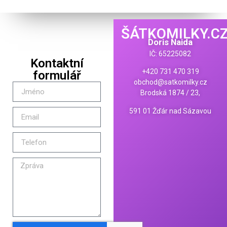
ŠÁTKOMILKY.C
Doris Naida
IČ: 65225082
Kontaktní
+420 731 470 319
formulář
obchod@satkomilky.cz
Brodská 1874 / 23,
591 01 Žďár nad Sázavou