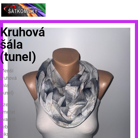
Kruhová
šála
(tunel)
Menší
kruhová
šála
(tunel)
Lze
omotat
dvakrát
nebo
třikrát.