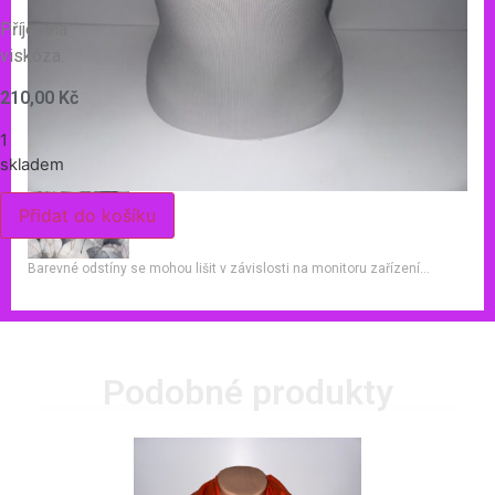
Příjemná
viskóza.
210,00
Kč
1
skladem
Přidat do košíku
Barevné odstíny se mohou lišit v závislosti na monitoru zařízení…
Podobné produkty