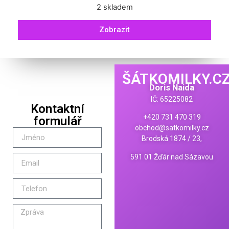
2 skladem
Zobrazit
ŠÁTKOMILKY.C
Doris Naida
IČ: 65225082
Kontaktní
+420 731 470 319
formulář
obchod@satkomilky.cz
Brodská 1874 / 23,
591 01 Žďár nad Sázavou