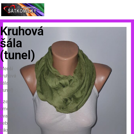
Kruhová
šála
(tunel)
Menší
kruhová
šála
(tunel)
Lze
omotat
dvakrát
nebo
třikrát.