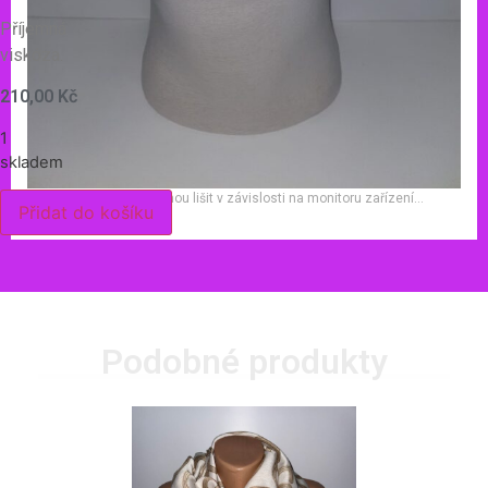
Příjemná
viskóza.
210,00
Kč
1
skladem
Barevné odstíny se mohou lišit v závislosti na monitoru zařízení…
Přidat do košíku
Podobné produkty