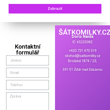
Zobrazit
ŠÁTKOMILKY.C
Doris Naida
IČ: 65225082
Kontaktní
+420 731 470 319
formulář
obchod@satkomilky.cz
Brodská 1874 / 23,
591 01 Žďár nad Sázavou