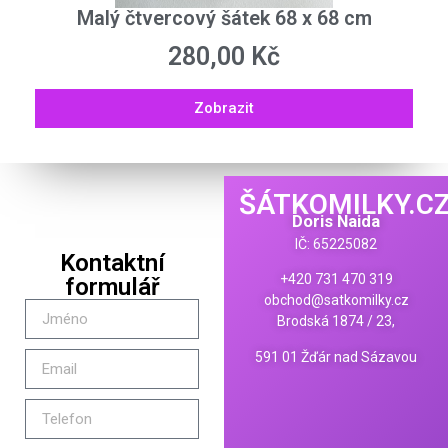
Malý čtvercový šátek 68 x 68 cm
280,00
Kč
Zobrazit
ŠÁTKOMILKY.C
Doris Naida
IČ: 65225082
Kontaktní
+420 731 470 319
formulář
obchod@satkomilky.cz
Brodská 1874 / 23,
591 01 Žďár nad Sázavou