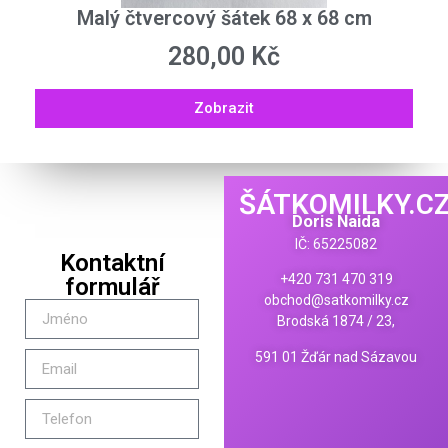
Malý čtvercový šátek 68 x 68 cm
280,00
Kč
Zobrazit
ŠÁTKOMILKY.C
Doris Naida
IČ: 65225082
Kontaktní
+420 731 470 319
formulář
obchod@satkomilky.cz
Brodská 1874 / 23,
591 01 Žďár nad Sázavou