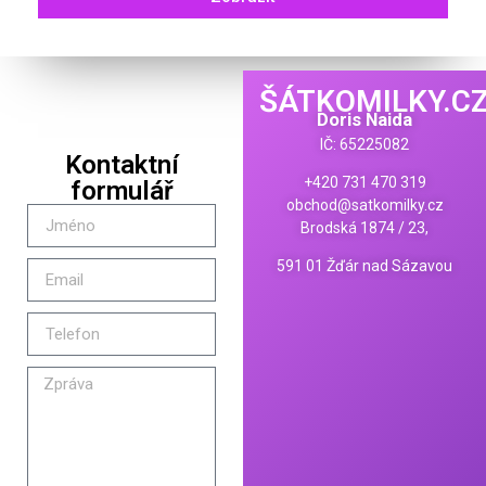
ŠÁTKOMILKY.C
Doris Naida
IČ: 65225082
Kontaktní
+420 731 470 319
formulář
obchod@satkomilky.cz
Brodská 1874 / 23,
591 01 Žďár nad Sázavou