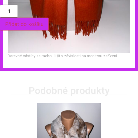
Přidat do košíku
Barevné odstíny se mohou lišit v závislosti na monitoru zařízení…
Podobné produkty