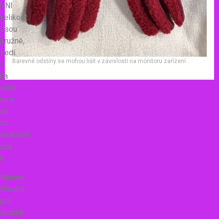
UNI
velikost.
Jsou
pružné,
sedí
Barevné odstíny se mohou lišit v závislosti na monitoru zařízení…
i
na
větší
ruce
až
do
velikosti
cca
8
Nejsou
vhodné
pro
drobné