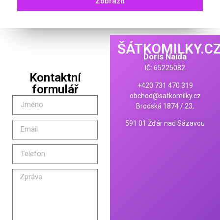
Zobrazit
ŠÁTKOMILKY.C
Doris Naida
IČ: 65225082
Kontaktní
+420 731 470 319
formulář
obchod@satkomilky.cz
Brodská 1874 / 23,
591 01 Žďár nad Sázavou