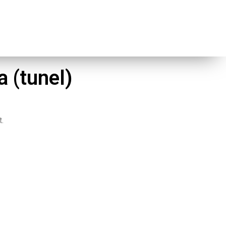
Velkoobchod
a (tunel)
t.