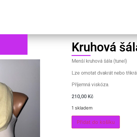
ály
Čepice
Rukavice
Poukazy
Kontakt
Kruhová šál
Menší kruhová šála (tunel)
Lze omotat dvakrát nebo třikrá
Příjemná viskóza.
210,00
Kč
1 skladem
Přidat do košíku