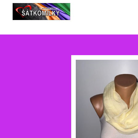
Šátky
Š