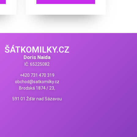
ŠÁTKOMILKY.CZ
Doris Naida
IČ: 65225082
+420 731 470 319
obchod@satkomilky.cz
Brodská 1874 / 23,
591 01 Žďár nad Sázavou